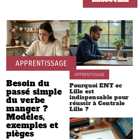
APPRENTISSAGE
APPRENTISSAGE
Besoin du
Pourquoi ENT ec
passé simple
Lille est
indispensable pour
du verbe
réussir à Centrale
manger ?
Lille ?
Modèles,
exemples et
pièges