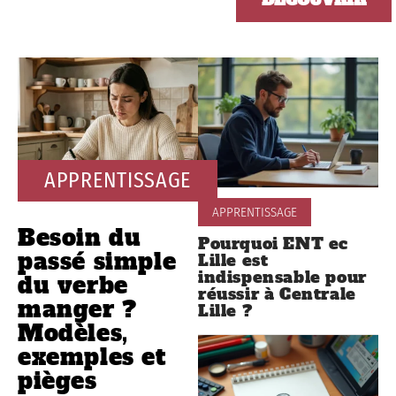
APPRENTISSAGE
APPRENTISSAGE
Besoin du
Pourquoi ENT ec
passé simple
Lille est
indispensable pour
du verbe
réussir à Centrale
manger ?
Lille ?
Modèles,
exemples et
pièges