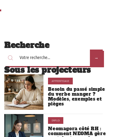
Recherche
Sous les projecteurs
APPRENTISSAGE
Besoin du passé simple
du verbe manger ?
Modèles, exemples et
pièges
EMPLOI
Neomagora côté RH :
comment NEOMA gère