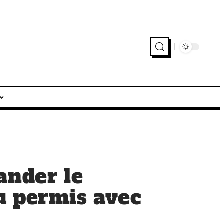
nder le
u permis avec