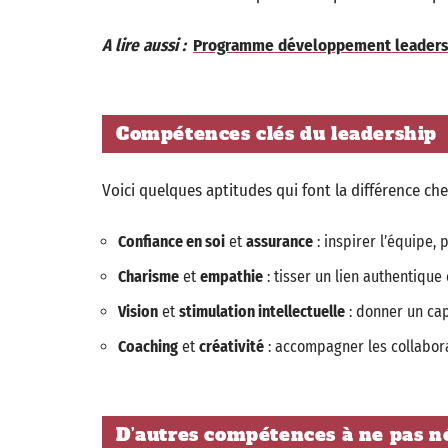
A lire aussi :
Programme développement leadership
Compétences clés du leadership
Voici quelques aptitudes qui font la différence che
Confiance en soi
et
assurance
: inspirer l’équipe, 
Charisme
et
empathie
: tisser un lien authentique
Vision
et
stimulation intellectuelle
: donner un cap
Coaching
et
créativité
: accompagner les collabora
D’autres compétences à ne pas n