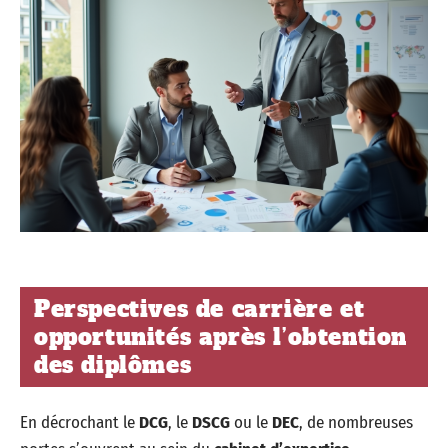
Perspectives de carrière et
opportunités après l’obtention
des diplômes
En décrochant le
DCG
, le
DSCG
ou le
DEC
, de nombreuses