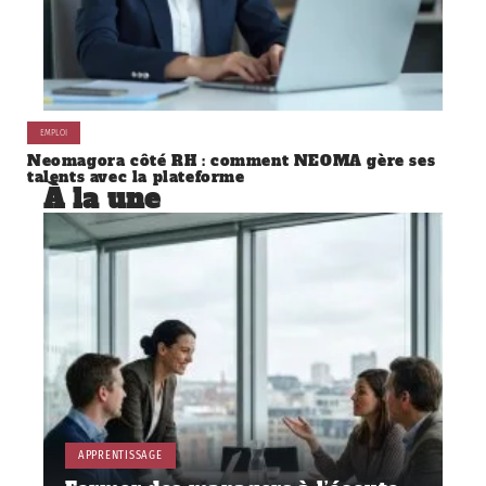
EMPLOI
Neomagora côté RH : comment NEOMA gère ses
talents avec la plateforme
À la une
APPRENTISSAGE