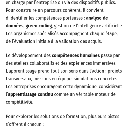
besoin, du microlearning à la certification, couvrant des
domaines comme la gestion de projet, la
cybersécurité
, la
collaboration à distance
ou encore les
soft skills
(adaptabilité, communication). Les catalogues se
renouvellent sans cesse pour coller à l’évolution des
métiers.
La
formation continue
s’inscrit désormais dans le
quotidien professionnel. Les formats sont variés :
présentiel, distanciel, cursus courts ou longs, souvent pris
en charge par l’entreprise ou via des dispositifs publics.
Pour construire un parcours cohérent, il convient
d’identifier les compétences porteuses :
analyse de
données
,
green coding
, gestion de l’intelligence artificielle.
Les organismes spécialisés accompagnent chaque étape,
de l’évaluation initiale à la validation des acquis.