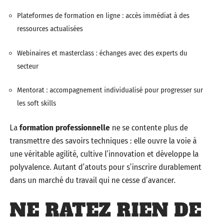
Le développement des
compétences humaines
passe par
des ateliers collaboratifs et des expériences immersives.
L’apprentissage prend tout son sens dans l’action : projets
transversaux, missions en équipe, simulations concrètes.
Les entreprises encouragent cette dynamique, considérant
l’
apprentissage continu
comme un véritable moteur de
compétitivité.
Pour explorer les solutions de formation, plusieurs pistes
s’offrent à chacun :
Plateformes de formation en ligne : accès immédiat à des
ressources actualisées
Webinaires et masterclass : échanges avec des experts du
secteur