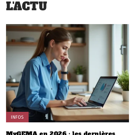
Mentorat : accompagnement individualisé pour progresser sur
les soft skills
La
formation professionnelle
ne se contente plus de
transmettre des savoirs techniques : elle ouvre la voie à
une véritable agilité, cultive l’innovation et développe la
polyvalence. Autant d’atouts pour s’inscrire durablement
dans un marché du travail qui ne cesse d’avancer.
NE RATEZ RIEN DE
L'ACTU