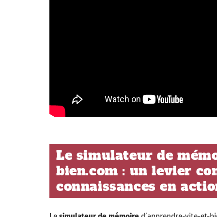
Le simulateur de mémo
bien.com : un levier c
connaissances en actio
Le
simulateur de mémoire
d’apprendre-vite-et-bie