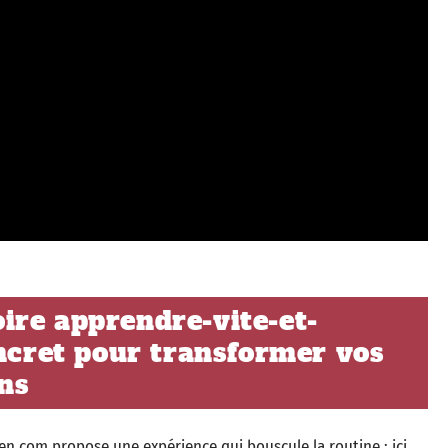
ire apprendre-vite-et-
oncret pour transformer vos
ns
n.com propose une expérience qui bouscule la routine : ici,