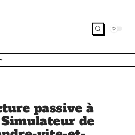
cture passive à
e Simulateur de
ndre-vite-et-