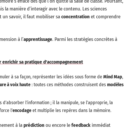
moire s’efface dès que l’on quitte la salle de classe. Pourtant,
is la manière d’interagir avec le contenu. Les sciences
un savoir, il faut mobiliser sa
concentration
et comprendre
mension à l’
apprentissage
. Parmi les stratégies concrètes à
ur enrichir sa pratique d'accompagnement
muler à sa façon, représenter les idées sous forme de
Mind Map
,
ture à voix haute
: toutes ces méthodes construisent des
modèles
 d’absorber l’information ; il la manipule, se l’approprie, la
orce l’
encodage
et multiplie les repères dans la mémoire.
aînement à la
prédiction
ou encore le
feedback
immédiat