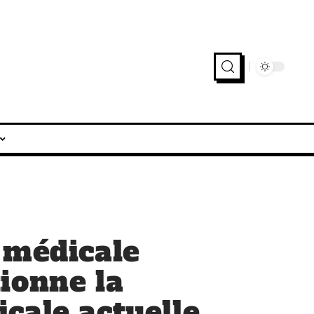
 médicale
ionne la
cale actuelle