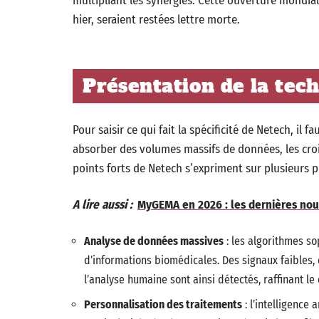
multipliant les synergies. Cette ouverture mondial
hier, seraient restées lettre morte.
Présentation de la tec
Pour saisir ce qui fait la spécificité de Netech, il
absorber des volumes massifs de données, les croise
points forts de Netech s’expriment sur plusieurs p
A lire aussi :
MyGEMA en 2026 : les dernières nou
Analyse de données massives
: les algorithmes so
d’informations biomédicales. Des signaux faibles,
l’analyse humaine sont ainsi détectés, raffinant le
Personnalisation des traitements
: l’intelligence 