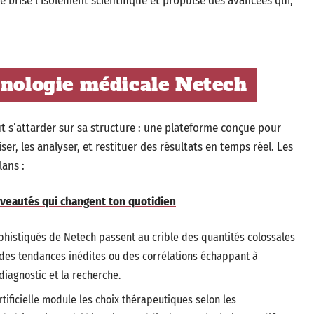
e brise l’isolement scientifique et propulse des avancées qui,
hnologie médicale Netech
 faut s’attarder sur sa structure : une plateforme conçue pour
r, les analyser, et restituer des résultats en temps réel. Les
lans :
veautés qui changent ton quotidien
phistiqués de Netech passent au crible des quantités colossales
 des tendances inédites ou des corrélations échappant à
 diagnostic et la recherche.
artificielle module les choix thérapeutiques selon les