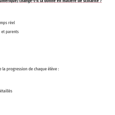
rique) change-t-il la donne en matière de scolarité ?
emps réel
 et parents
 la progression de chaque élève :
taillés