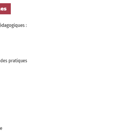
ues
édagogiques :
 des pratiques
ue