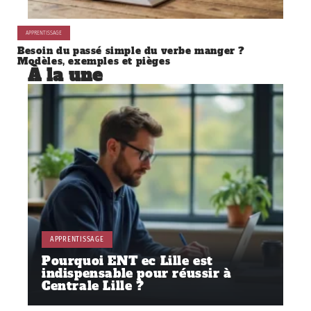
APPRENTISSAGE
Besoin du passé simple du verbe manger ?
Modèles, exemples et pièges
À la une
APPRENTISSAGE
Pourquoi ENT ec Lille est
indispensable pour réussir à
Centrale Lille ?